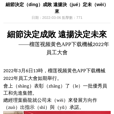
細節決定（dìng）成敗 遠揚決（jué）定未（wèi）
來
日期：2022-03-06 點擊數：
771
細節決定成敗
遠揚決定未來
——榴莲视频黄色APP下载機械
年
2022
員工大會
年
月
日
時，榴莲视频黄色APP下载機械
2022
3
6
13
年員工大會如期舉行。
2022
會上（shàng）表彰（zhāng）了（le）一批優秀員
工和先進集體。
總經理葉藝龍就公司未（wèi）來發展方向作
（zuò）出指示（shì）與（yǔ）承諾。