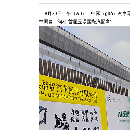
8月23日上午（wǔ），中國（guó）汽車
中開幕，簡稱“首屆玉環國際汽配會”。