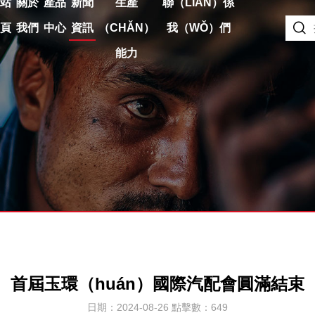
網站
關於
產品
新聞
生產
聯（LIÁN）係
首頁
我們
中心
資訊
（CHǍN）
我（WǑ）們
能力
首屆玉環（huán）國際汽配會圓滿結束
日期：2024-08-26 點擊數：
649