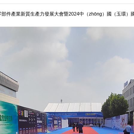
零部件產業新質生產力發展大會暨2024中（zhōng）國（玉環）