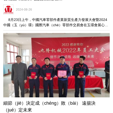
2024-08-26
8月23日上午，中國汽車零部件產業新質生產力發展大會暨2024
中國（玉（yù）環）國際汽車（chē）零部件交易會在玉環會展心中
開幕（mù），簡稱（chēng）“首屆玉環國際（jì）汽配（pèi）會”。
細節（jiē）決定成（chéng）敗（bài） 遠揚決
（jué）定未來