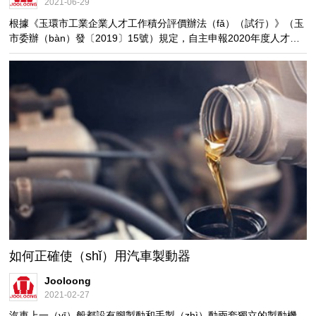
2021-06-29
根據《玉環市工業企業人才工作積分評價辦法（fǎ）（試行）》（玉
市委辦（bàn）發〔2019〕15號）規定，自主申報2020年度人才工
作先進的536家企業，經（jīng）鄉鎮（zhèn）街（jiē）道
（dào）、玉環經濟開發區初審（shěn），市經信（xìn）局、市科
技局、市人力社保局、市科協、市稅務局等部門（mén）複審，按得
分確定（dìng）名次。經市委人才工作（zuò）領導（dǎo）小組研
究，決定對2020年度（dù）人才工作積分排（pái）名前10位的企業
授予“玉環市2020年度人才（cái）工作先進企業”榮譽稱號。希望受
表彰的（de）企業珍惜榮譽，再接
如何正確使（shǐ）用汽車製動器
Jooloong
2021-02-27
汽車上一（yī）般都設有腳製動和手製（zhì）動兩套獨立的製動機