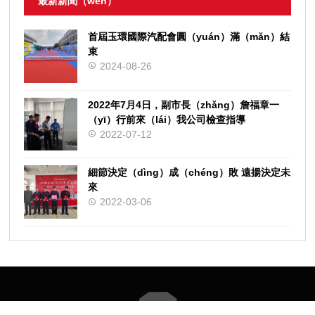
最新新聞（wén）
首屆玉環國際汽配會圓（yuán）滿（mǎn）結
束
2024-08-26
2022年7月4日，副市長（zhǎng）詹福章一
（yī）行前來（lái）我公司檢查指導
2022-07-12
細節決定（dìng）成（chéng）敗 遠揚決定未
來
2022-03-06