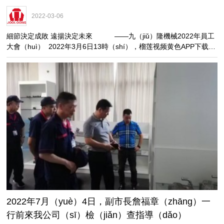
2022-03-06
細節決定成敗 遠揚決定未來 ——九（jiǔ）隆機械2022年員工
大會（huì） 2022年3月6日13時（shí），榴莲视频黄色APP下载
（lóng）機械2022年員工大會（huì）如期舉行。會上表彰了一批優
秀員工和先進集體。總經理葉藝龍就公司未來發展方（fāng）向作出
（chū）指示與承諾（nuò）。先進集體優（yōu）秀員工優秀員工
2022年7月（yuè）4日，副市長詹福章（zhāng）一
行前來我公司（sī）檢（jiǎn）查指導（dǎo）