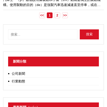
構。使用製動的目的（de）是強製汽車迅速減速直至停車，或在
（zài）下坡時維持一定車速，另外，還可用來使停歇的（de）汽車
可（kě）靠地保持在原地（dì）不溜滑。在行車中，正（zhèng）確
<<
1
2
>>
（què）使用製動，不僅有利於保證行車安全，而（ér）且有利於節
（jiē）約燃料，減少輪（lún）胎磨損，防止機件損壞。應該如何正
確使用製動?你會使（shǐ）用製（zhì）動嗎?一、預（yù）見性
搜索
（xìng）製動駕駛員按照（zhào）自己的（de）目的（de）或針對
已發現的情況，為（wéi）停車（chē）采取的提前減速製動措施，
新聞分類
公司新聞
行業動態