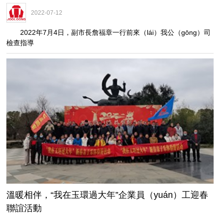
2022-07-12
2022年7月4日，副市長詹福章一行前來（lái）我公（gōng）司
檢查指導
溫暖相伴，“我在玉環過大年”企業員（yuán）工迎春
聯誼活動