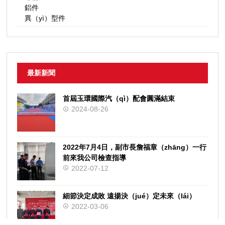
鋁件
異（yì）型件
最新新聞
首屆玉環國際汽（qì）配會圓滿結束
2024-08-26
2022年7月4日，副市長詹福章（zhāng）一行
前來我公司檢查指導
2022-07-12
細節決定成敗 遠揚決（jué）定未來（lái）
2022-03-06