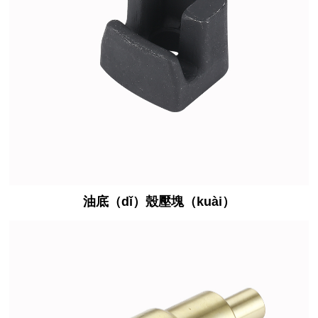
油底（dǐ）殼壓塊（kuài）