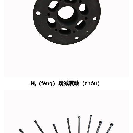
風（fēng）扇減震軸（zhóu）