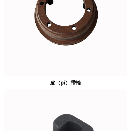
皮（pí）帶輪