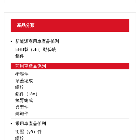
產品分類
新能源商用車產品係列
EHB製（zhì）動係統
鋁件
商用車產品係列
衝壓件
頂蓋總成
螺栓
鋁件（jiàn）
搖臂總成
異型件
鑄鐵件
乘用車產品係列
衝壓（yā）件
螺栓